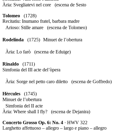
Ària: Svegliatevi nel core (escena de Sesto
Tolomeo
(1728)
Recitatiu: Inumano fratel, barbara madre
Arioso: Stille amare (escena de Tolomeo)
Rodelinda
(1725) Minuet de l’obertura
Ària: Lo farò (escena de Eduige)
Rinaldo
(1711)
Simfonia del III acte del’òpera
Ària: Sorge nel petto caro diletto (escena de Goffredo)
Hèrcules
(1745)
Minuet de l’obertura
Simfonia del II acte
Ària: Where shall I fly? (escena de Dejanira)
Concerto Grosso Op. 6: No. 4
· HWV 322
Larghetto affettuoso – allegro – largo e piano – allegro