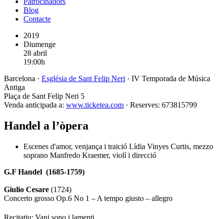
Patrocinadors
Blog
Contacte
2019
Diumenge
28
abril
19:00h
Barcelona ·
Església de Sant Felip Neri
· IV Temporada de Música
Antiga
Plaça de Sant Felip Neri 5
Venda anticipada a:
www.ticketea.com
· Reserves: 673815799
Handel a l’òpera
Escenes d'amor, venjança i traició Lídia Vinyes Curtis, mezzo
soprano Manfredo Kraemer, violí i direcció
G.F Handel (1685-1759)
Giulio Cesare
(1724)
Concerto grosso Op.6 No 1 – A tempo giusto – allegro
Recitatiu: Vani sono i lamenti