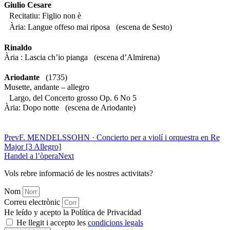
Giulio Cesare
Recitatiu: Figlio non è
Ària: Langue offeso mai riposa (escena de Sesto)
Rinaldo
Ària : Lascia ch’io pianga (escena d’Almirena)
Ariodante
(1735)
Musette, andante – allegro
Largo, del Concerto grosso Op. 6 No 5
Ària: Dopo notte (escena de Ariodante)
Prev
F. MENDELSSOHN · Concierto per a violí i orquestra en Re
Major [3 Allegro]
Handel a l’òpera
Next
Vols rebre informació de les nostres activitats?
Nom
Correu electrònic
He leído y acepto la Política de Privacidad
He llegit i accepto les
condicions legals