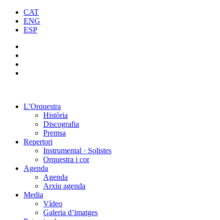
Vés
CAT
al
ENG
contingut
ESP
L’Orquestra
Història
Discografia
Premsa
Repertori
Instrumental · Solistes
Orquestra i cor
Agenda
Agenda
Arxiu agenda
Media
Vídeo
Galeria d’imatges